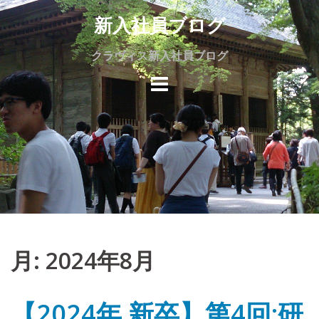
Skip
新入社員ブログ
to
content
クラヴィス新入社員ブログ
月:
2024年8月
【2024年 新卒】第4回:研