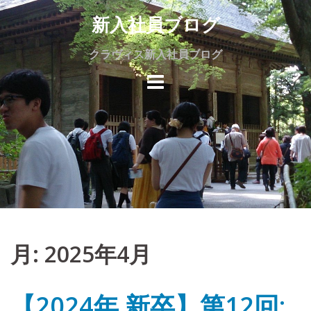
Skip
新入社員ブログ
to
content
クラヴィス新入社員ブログ
月:
2025年4月
【2024年 新卒】第12回: