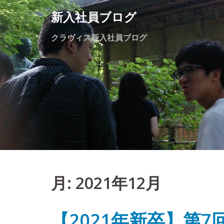
Skip
新入社員ブログ
to
content
クラヴィス新入社員ブログ
月:
2021年12月
【2021年新卒】第