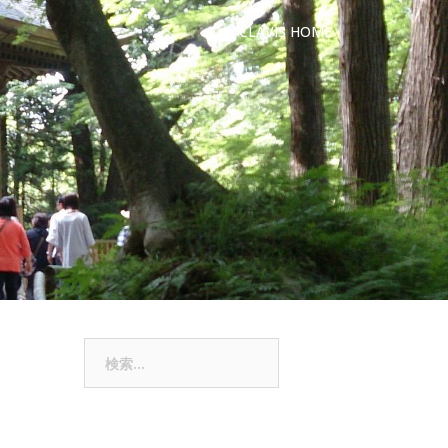
CLAVIS HOME
検
索: