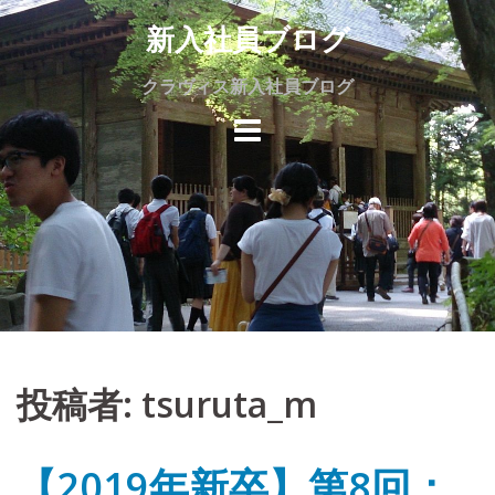
Skip
新入社員ブログ
to
content
クラヴィス新入社員ブログ
投稿者:
tsuruta_m
【2019年新卒】第8回：