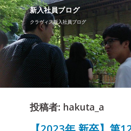
Skip
新入社員ブログ
to
content
クラヴィス新入社員ブログ
投稿者:
hakuta_a
【2023年 新卒】