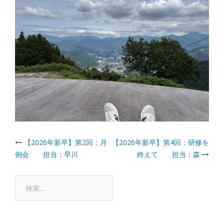
Post
【2026年新卒】第2回：月
【2026年新卒】第4回：研修を
例会 担当：早川
終えて 担当：森
navigation
検
索: