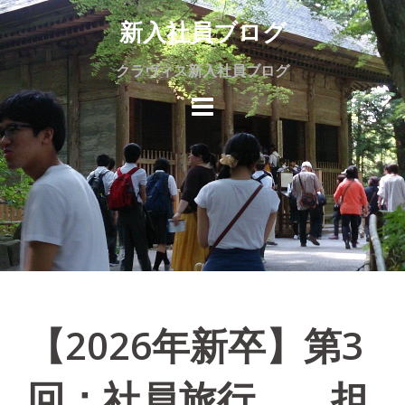
Skip
新入社員ブログ
to
content
クラヴィス新入社員ブログ
【2026年新卒】第3
回：社員旅行 担