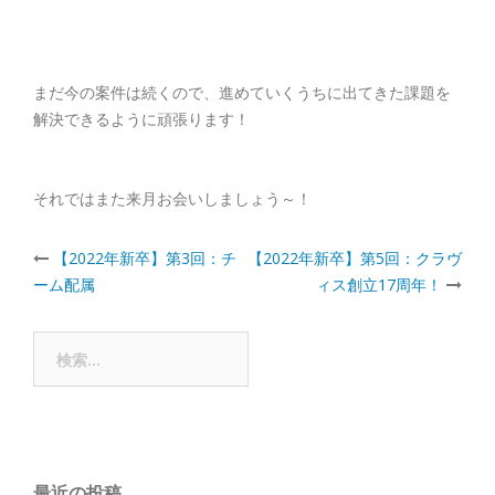
まだ今の案件は続くので、進めていくうちに出てきた課題を
解決できるように頑張ります！
それではまた来月お会いしましょう～！
Post
【2022年新卒】第3回：チ
【2022年新卒】第5回：クラヴ
ーム配属
ィス創立17周年！
navigation
検
索:
最近の投稿