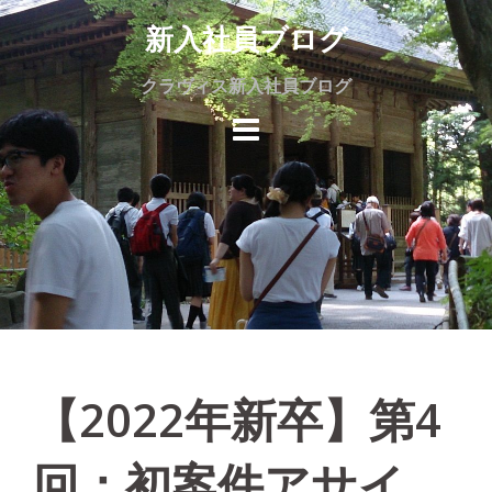
Skip
新入社員ブログ
to
content
クラヴィス新入社員ブログ
【2022年新卒】第4
回：初案件アサイ